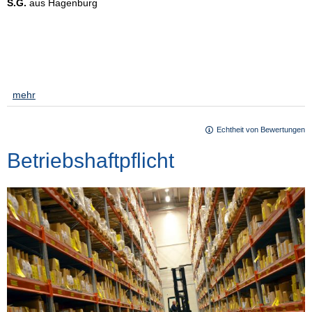
S.G.
aus Hagenburg
am 15.03.2021:
Super Kontakt / freundlich und kompetent Haben von Finanzierung
über Versicherungen bis Vorsorge immer eine gute Beratung mit
entsprechenden Angeboten erhalten. Auf jeden Fall
empfehlenswert :-)
[
mehr
]
Echtheit von Bewertungen
Betriebshaftpflicht