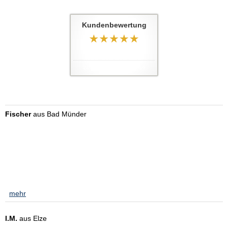
Tel: 05105 585036
Kundenbewertung
5
von
5
Sternen
22
Bewertungen seit 2016
Kundenstimmen:
Fischer
aus Bad Münder
am 01.02.2023:
ich bin seit über 30 Jahren bei Herrn Tabert Kunde, er hat mich
stets zu meiner Zufriedenheit beraten. Ohne Ihn hätte ich einige
Ziele in meinen leben nicht erreicht. Finanzierung des Hauses und
jetzt auch im Rentenalter ist Er für mich da. Deshalb möchte ich an
dieser stelle mal ein herzliches ...
[
mehr
]
I.M.
aus Elze
am 12.10.2022: