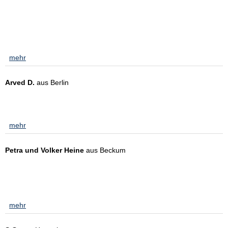
Sehr freundliche, kompetente und zuverlässige Beratung zu jeder
Zeit. Schnelle Beantwortung aufkommender Fragen und
vertrauensvolle Abwicklung der Vorgänge. Wir fühlen und hier sehr
gut aufgehoben. Klare Weiterempfehlung!
[
mehr
]
Arved D.
aus Berlin
am 15.12.2021:
Ich war von der gesamten Beratung und den mir aufgezeigten
Möglichkeiten und Produkten sehr zufrieden.
[
mehr
]
Petra und Volker Heine
aus Beckum
am 31.08.2021:
Gute und kompetente Beratung unter Berücksichtigung unserer
Wünsche und Erwartungen Deshalb schon seit fast 30 Jahren
zufriedene Kunden!
[
mehr
]