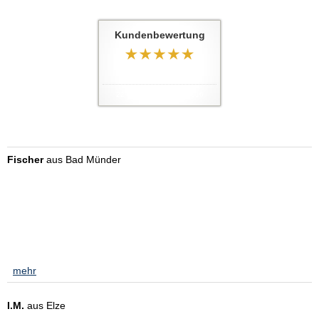
Tel: 05105 585036
Kundenbewertung
5
von
5
Sternen
22
Bewertungen seit 2016
Kundenstimmen:
Fischer
aus Bad Münder
am 01.02.2023:
ich bin seit über 30 Jahren bei Herrn Tabert Kunde, er hat mich
stets zu meiner Zufriedenheit beraten. Ohne Ihn hätte ich einige
Ziele in meinen leben nicht erreicht. Finanzierung des Hauses und
jetzt auch im Rentenalter ist Er für mich da. Deshalb möchte ich an
dieser stelle mal ein herzliches ...
[
mehr
]
I.M.
aus Elze
am 12.10.2022: