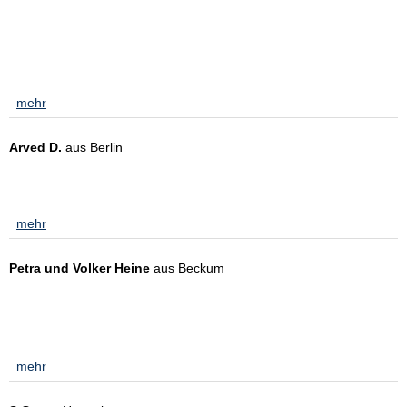
Sehr freundliche, kompetente und zuverlässige Beratung zu jeder
Zeit. Schnelle Beantwortung aufkommender Fragen und
vertrauensvolle Abwicklung der Vorgänge. Wir fühlen und hier sehr
gut aufgehoben. Klare Weiterempfehlung!
[
mehr
]
Arved D.
aus Berlin
am 15.12.2021:
Ich war von der gesamten Beratung und den mir aufgezeigten
Möglichkeiten und Produkten sehr zufrieden.
[
mehr
]
Petra und Volker Heine
aus Beckum
am 31.08.2021:
Gute und kompetente Beratung unter Berücksichtigung unserer
Wünsche und Erwartungen Deshalb schon seit fast 30 Jahren
zufriedene Kunden!
[
mehr
]