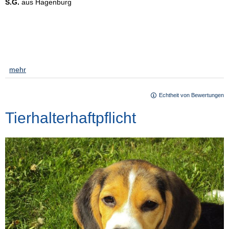
S.G.
aus Hagenburg
am 15.03.2021:
Super Kontakt / freundlich und kompetent Haben von Finanzierung
über Versicherungen bis Vorsorge immer eine gute Beratung mit
entsprechenden Angeboten erhalten. Auf jeden Fall
empfehlenswert :-)
[
mehr
]
Echtheit von Bewertungen
Tierhalterhaftpflicht